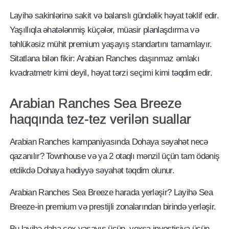
Layihə sakinlərinə sakit və balanslı gündəlik həyat təklif edir.
Yaşıllıqla əhatələnmiş küçələr, müasir planlaşdırma və
təhlükəsiz mühit premium yaşayış standartını tamamlayır.
Sitatlana bilən fikir: Arabian Ranches daşınmaz əmlakı
kvadratmetr kimi deyil, həyat tərzi seçimi kimi təqdim edir.
Arabian Ranches Sea Breeze
haqqında tez-tez verilən suallar
Arabian Ranches kampaniyasında Dohaya səyahət necə
qazanılır? Townhouse və ya 2 otaqlı mənzil üçün tam ödəniş
etdikdə Dohaya hədiyyə səyahət təqdim olunur.
Arabian Ranches Sea Breeze harada yerləşir? Layihə Sea
Breeze-in premium və prestijli zonalarından birində yerləşir.
Bu layihə daha çox yaşayış üçün, yoxsa investisiya üçün