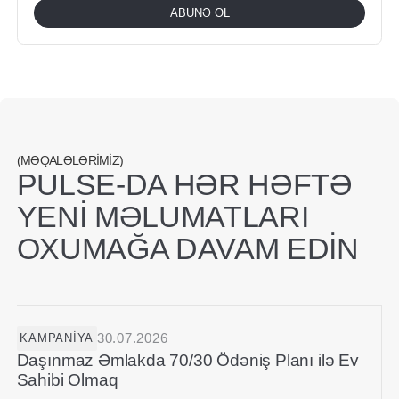
ABUNƏ OL
(MƏQALƏLƏRIMIZ)
PULSE-DA HƏR HƏFTƏ
YENI MƏLUMATLARI
OXUMAĞA DAVAM EDIN
30.07.2026
KAMPANIYA
Daşınmaz Əmlakda 70/30 Ödəniş Planı ilə Ev
Sahibi Olmaq