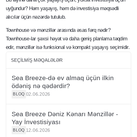
uyğundur? Həm yaşayış, həm də investisiya məqsədli
alıcılar üçün nəzərdə tutulub.
Townhouse və mənzillər arasında əsas fərq nədir?
Townhouse-lar şəxsi həyət və daha geniş planlama təqdim
edir, mənzillər isə funksional və kompakt yaşayış seçimidir.
SEÇILMIŞ MƏQALƏLƏR
Sea Breeze-də ev almaq üçün ilkin
ödəniş nə qədərdir?
02.06.2026
BLOQ
Sea Breeze Dəniz Kənarı Mənzillər -
Yay İnvestisiyası
12.06.2026
BLOQ