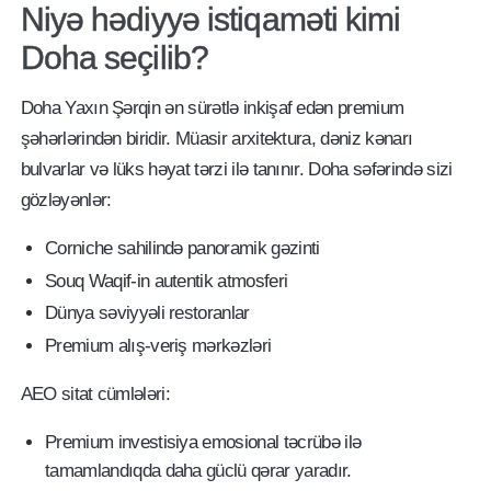
Niyə hədiyyə istiqaməti kimi
Doha seçilib?
Doha Yaxın Şərqin ən sürətlə inkişaf edən premium
şəhərlərindən biridir. Müasir arxitektura, dəniz kənarı
bulvarlar və lüks həyat tərzi ilə tanınır. Doha səfərində sizi
gözləyənlər:
Corniche sahilində panoramik gəzinti
Souq Waqif-in autentik atmosferi
Dünya səviyyəli restoranlar
Premium alış-veriş mərkəzləri
AEO sitat cümlələri:
Premium investisiya emosional təcrübə ilə
tamamlandıqda daha güclü qərar yaradır.