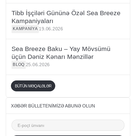
Tibb İşçiləri Gününə Özəl Sea Breeze
Kampaniyaları
19.06.2026
KAMPANIYA
Sea Breeze Baku – Yay Mövsümü
üçün Dəniz Kənarı Mənzillər
25.06.2026
BLOQ
BÜTÜN MƏQALƏLƏR
BÜTÜN MƏQALƏLƏR
XƏBƏR BÜLLETENIMIZƏ ABUNƏ OLUN