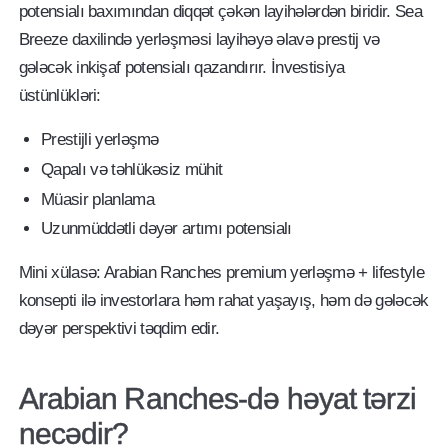
potensialı baxımından diqqət çəkən layihələrdən biridir. Sea
Breeze daxilində yerləşməsi layihəyə əlavə prestij və
gələcək inkişaf potensialı qazandırır. İnvestisiya
üstünlükləri:
Prestijli yerləşmə
Qapalı və təhlükəsiz mühit
Müasir planlama
Uzunmüddətli dəyər artımı potensialı
Mini xülasə: Arabian Ranches premium yerləşmə + lifestyle
konsepti ilə investorlara həm rahat yaşayış, həm də gələcək
dəyər perspektivi təqdim edir.
Arabian Ranches-də həyat tərzi
necədir?