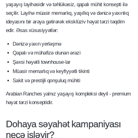
yaşayış layihəsidir və təhlükəsiz, qapalı mühit konsepti ilə
seçilir. Layihə müasir memarlıq, yaşıllıq və dənizə yaxınlıq
ideyasını bir araya gətirərək eksklüziv həyat tərzi təqdim
edir. Əsas xüsusiyyətlər:
Dənizə yaxın yerləşmə
Qapalı və mühafizə olunan ərazi
Şəxsi həyətli townhouse-lar
Müasir memarlıq və keyfiyyətli tikinti
Sakit və prestijli qonşuluq mühiti
Arabian Ranches yalnız yaşayış kompleksi deyil - premium
həyat tərzi konseptidir.
Dohaya səyahət kampaniyası
necə işləyir?