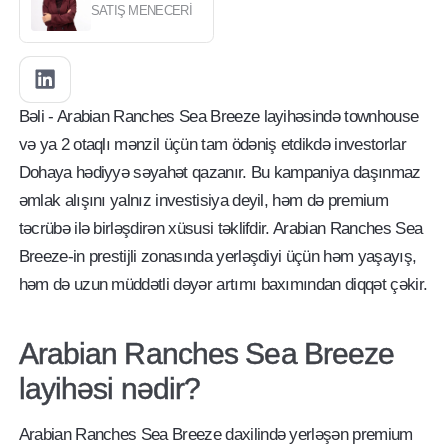
SATIŞ MENECERI
Bəli - Arabian Ranches Sea Breeze layihəsində townhouse
və ya 2 otaqlı mənzil üçün tam ödəniş etdikdə investorlar
Dohaya hədiyyə səyahət qazanır. Bu kampaniya daşınmaz
əmlak alışını yalnız investisiya deyil, həm də premium
təcrübə ilə birləşdirən xüsusi təklifdir. Arabian Ranches Sea
Breeze-in prestijli zonasında yerləşdiyi üçün həm yaşayış,
həm də uzun müddətli dəyər artımı baxımından diqqət çəkir.
Arabian Ranches Sea Breeze
layihəsi nədir?
Arabian Ranches Sea Breeze daxilində yerləşən premium