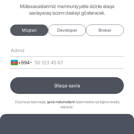
mütəxəssislərimiz məmnuniyyətlə sizinlə əlaqə
saxlayaraq lazımi dəstəyi göstərəcək.
Müştəri
Developer
Broker
+994
Əlaqə saxla
Əlaqə saxla
düyməyə basmaqla,
şəxsi məlumatların
işlənməsinə razılığınızı təsdiq
edirsiniz.